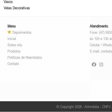
Vasos
Velas Decorativas
Menu
Atendimento
Depoimentos
Fone: (47) 920
Inicial
às 12h e 13h à
Sobre nós
Celular / What
Produtos
E-mail:
contato
Políticas de Reembolso
Contato
© Copyright 2026 - Artmobilia - CNPJ