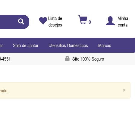
Lista de
Minha
0
desejos
conta
ar
Sala de Jantar
Utensílios Domésticos
Marcas
0-4551
Site 100% Seguro
×
rado.