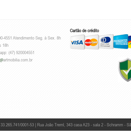
Cartão de crédito
00-4551 Atendimento Seg. à Sex. 8h
s 18h
sapp: (47) 920004551
artmobilia.com.br
: 33.265.741/0001-53 |
Rua João Treml, 343 casa A23 - sala 2 - Schramm - Sã