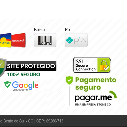
Boleto
Pix
o Bento do Sul - SC | CEP: 89280-713