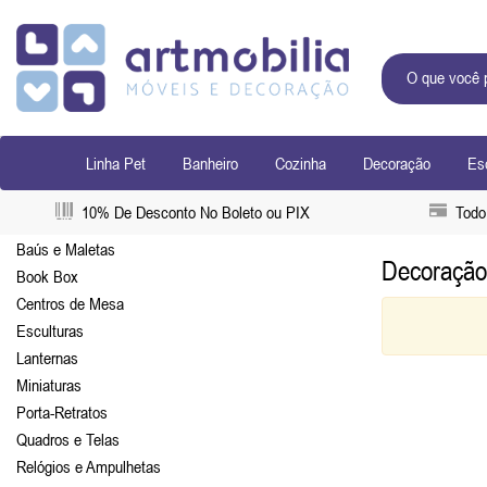
Linha Pet
Banheiro
Cozinha
Decoração
Esc
10% De Desconto No Boleto ou PIX
Todo 
Baús e Maletas
Decoração
Book Box
Centros de Mesa
Esculturas
Lanternas
Miniaturas
Porta-Retratos
Quadros e Telas
Relógios e Ampulhetas