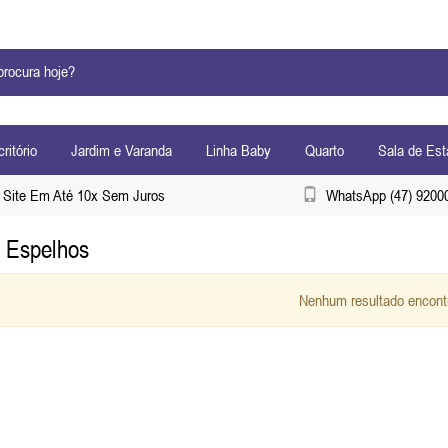
ritório
Jardim e Varanda
Linha Baby
Quarto
Sala de Est
Site Em Até 10x Sem Juros
WhatsApp (47) 9200
 Espelhos
Nenhum resultado encont